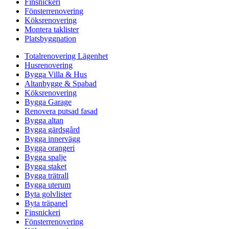
Finsnickeri
Fönsterrenovering
Köksrenovering
Montera taklister
Platsbyggnation
Totalrenovering Lägenhet
Husrenovering
Bygga Villa & Hus
Altanbygge & Spabad
Köksrenovering
Bygga Garage
Renovera putsad fasad
Bygga altan
Bygga gärdsgård
Bygga innervägg
Bygga orangeri
Bygga spalje
Bygga staket
Bygga trätrall
Bygga uterum
Byta golvlister
Byta träpanel
Finsnickeri
Fönsterrenovering