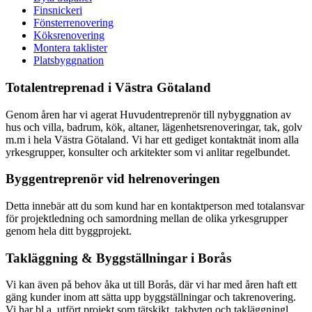
Finsnickeri
Fönsterrenovering
Köksrenovering
Montera taklister
Platsbyggnation
Totalentreprenad i Västra Götaland
Genom åren har vi agerat Huvudentreprenör till nybyggnation av
hus och villa, badrum, kök, altaner, lägenhetsrenoveringar, tak, golv
m.m i hela Västra Götaland. Vi har ett gediget kontaktnät inom alla
yrkesgrupper, konsulter och arkitekter som vi anlitar regelbundet.
Byggentreprenör vid helrenoveringen
Detta innebär att du som kund har en kontaktperson med totalansvar
för projektledning och samordning mellan de olika yrkesgrupper
genom hela ditt byggprojekt.
Takläggning & Byggställningar i Borås
Vi kan även på behov åka ut till Borås, där vi har med åren haft ett
gäng kunder inom att sätta upp byggställningar och takrenovering.
Vi har bl.a. utfört projekt som tätskikt, takbyten och takläggningl