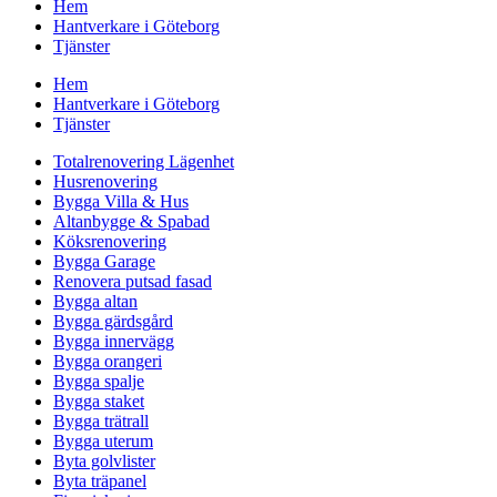
Hem
Hantverkare i Göteborg
Tjänster
Hem
Hantverkare i Göteborg
Tjänster
Totalrenovering Lägenhet
Husrenovering
Bygga Villa & Hus
Altanbygge & Spabad
Köksrenovering
Bygga Garage
Renovera putsad fasad
Bygga altan
Bygga gärdsgård
Bygga innervägg
Bygga orangeri
Bygga spalje
Bygga staket
Bygga trätrall
Bygga uterum
Byta golvlister
Byta träpanel