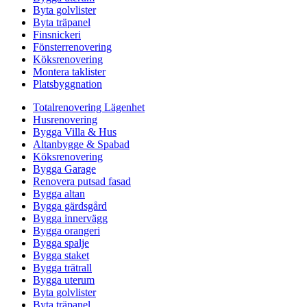
Byta golvlister
Byta träpanel
Finsnickeri
Fönsterrenovering
Köksrenovering
Montera taklister
Platsbyggnation
Totalrenovering Lägenhet
Husrenovering
Bygga Villa & Hus
Altanbygge & Spabad
Köksrenovering
Bygga Garage
Renovera putsad fasad
Bygga altan
Bygga gärdsgård
Bygga innervägg
Bygga orangeri
Bygga spalje
Bygga staket
Bygga trätrall
Bygga uterum
Byta golvlister
Byta träpanel